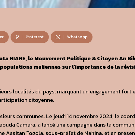
er
Pinterest
WhatsApp
ata NIANE, le Mouvement Politique & Citoyen An Bi
s populations maliennes sur l’importance de la révi
eurs localités du pays, marquant un engagement fort 
rticipation citoyenne.
lusieurs communes. Le jeudi 14 novembre 2024, le coor
 Daouda Camara, a lancé une campagne dans la commun
me Assitan Togola, sous-préfet de Mahina, et en prése