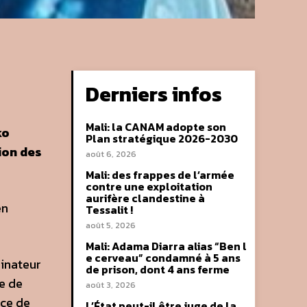
Derniers infos
Mali: la CANAM adopte son
ko
Plan stratégique 2026-2030
sion des
août 6, 2026
Mali: des frappes de l’armée
contre une exploitation
aurifère clandestine à
en
Tessalit !
août 5, 2026
Mali: Adama Diarra alias “Ben l
e cerveau” condamné à 5 ans
dinateur
de prison, dont 4 ans ferme
e de
août 3, 2026
nce de
L’État peut-il être juge de la