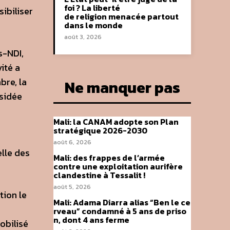
foi ? La liberté
sibiliser
de religion menacée partout
dans le monde
août 3, 2026
s-NDI,
ité a
bre, la
Ne manquer pas
ésidée
Mali: la CANAM adopte son Plan
stratégique 2026-2030
e
août 6, 2026
elle des
Mali: des frappes de l’armée
contre une exploitation aurifère
clandestine à Tessalit !
août 5, 2026
tion le
Mali: Adama Diarra alias “Ben le ce
rveau” condamné à 5 ans de priso
n, dont 4 ans ferme
obilisé