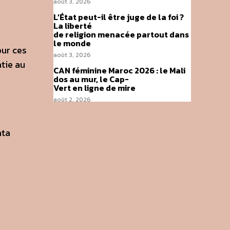
août 3, 2026
L’État peut-il être juge de la foi ?
La liberté
de religion menacée partout dans
le monde
our ces
août 3, 2026
atie au
CAN féminine Maroc 2026 : le Mali
dos au mur, le Cap-
Vert en ligne de mire
août 2, 2026
ata